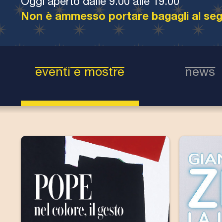
Oggi aperto dalle 9.00 alle 19.00
Non è ammesso portare bagagli al seg
eventi e mostre
news