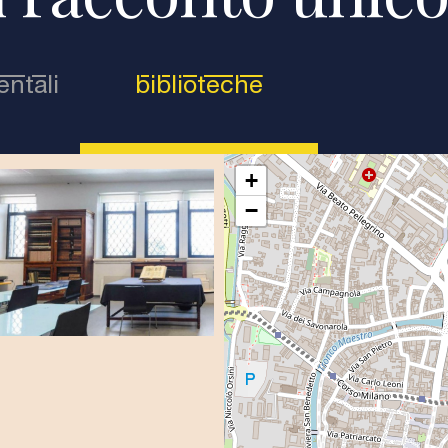
ntali
biblioteche
(scheda attiva)
+
−