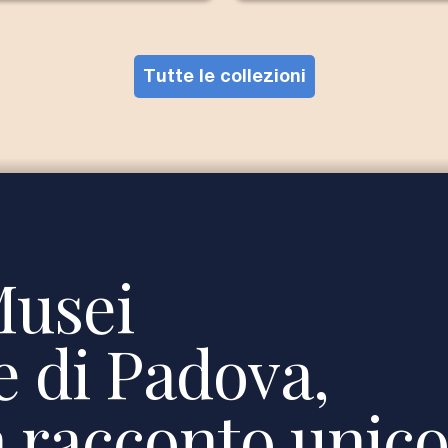
Tutte le collezioni
Musei
he di Padova,
 racconto unico