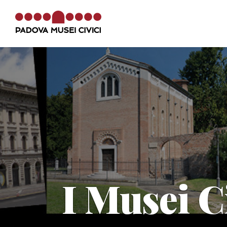
La Cappella di Giotto
Info e contatti
MEB
I Musei C
La
Cappella degli Scrovegni
fa parte 
circuito
Padova Musei Civici
, la rete de
Musei e Biblioteche di Padova.
Vai al sito Padova Musei Civici