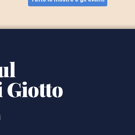
Tutte le mostre e gli eventi
ul
 Giotto
i