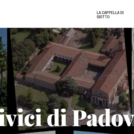
LA CAPPELLA DI
GIOTTO
Biglietti e Orari
Le 
Eventi e Mostre
New
ivici di Pado
del
i