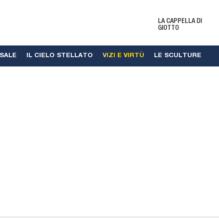
LA CAPPELLA DI
GIOTTO
RSALE
IL CIELO STELLATO
VIZI E VIRTÙ
LE SCULTURE
Biglietti e Orari
Le 
Eventi e Mostre
New
del
i