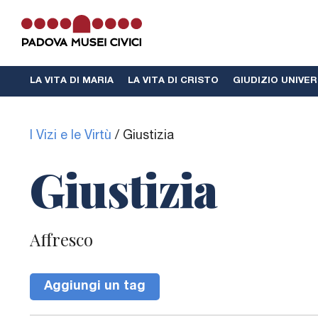
LA VITA DI MARIA
LA VITA DI CRISTO
GIUDIZIO UNIVE
La Cappella di Giotto
I Vizi e le Virtù
/
Giustizia
Info e contatti
Giustizia
MEB
Affresco
La
Cappella degli Scrovegni
fa parte 
circuito
Padova Musei Civici
, la rete de
Aggiungi un tag
Musei e Biblioteche di Padova.
Vai al sito Padova Musei Civici