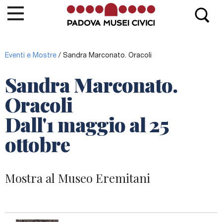
La Cappella di Giotto
Eventi e Mostre
/
Sandra Marconato. Oracoli
Biglietti e Orari
Sandra Marconato.
Le Opere
Oracoli
Info e contatti
Dall'1 maggio al 25
Eventi e Mostre
ottobre
News
MEB
Mostra al Museo Eremitani
La
Cappella degli Scrovegni
fa parte del circuito
Padova Musei Civici
, la rete dei Musei e Biblioteche di
Padova.
Vai al sito Padova Musei Civici