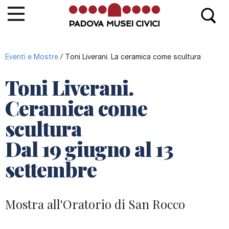
La Cappella di Giotto
Eventi e Mostre
/
Toni Liverani. La ceramica come scultura
Biglietti e Orari
Toni Liverani.
Le Opere
Ceramica come
Info e contatti
scultura
Eventi e Mostre
Dal 19 giugno al 13
News
settembre
MEB
La
Cappella degli Scrovegni
fa parte del circuito
Padova Musei Civici
, la rete dei Musei e Biblioteche di
Mostra all'Oratorio di San Rocco
Padova.
Vai al sito Padova Musei Civici