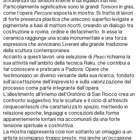
attraversati da tensioni interne e da equilibri inattesi.
Particolarmente significative sono le grandi
Torsioni
in gres,
come l’opera
Percorsi
esposta in mostra. Si tratta di lavori
di forte presenza plastica che uniscono superfici levigate e
pigmentate a basi di mattoni ricotti, creando un dialogo tra
costruzione e rovina, ordine e disfacimento. In esse la
ceramica raggiunge una scala monumentale e una forza
espressiva che avvicinano Liverani alla grande tradizione
della scultura contemporanea.
Accanto a questi lavori, una selezione di
Pesci
richiama la
sua attività nell’ambito della tecnica Raku, che contribuì a
far conoscere e praticare a Padova. Opere che
testimoniano un diverso versante della sua ricerca, fondato
sull’accettazione dell’imprevisto e sulla valorizzazione del
processo come parte integrante dell’opera.
L’allestimento all’interno dell’Oratorio di San Rocco crea un
confronto suggestivo tra le sculture e il ciclo di affreschi
cinquecenteschi che caratterizza lo spazio, mettendo in
relazione epoche, linguaggi e concezioni della forma
apparentemente lontani ma accomunati da una forte
tensione spirituale e costruttiva.
La mostra rappresenta così non soltanto un omaggio a un
artista scomparso troppo presto, ma anche un’occasione