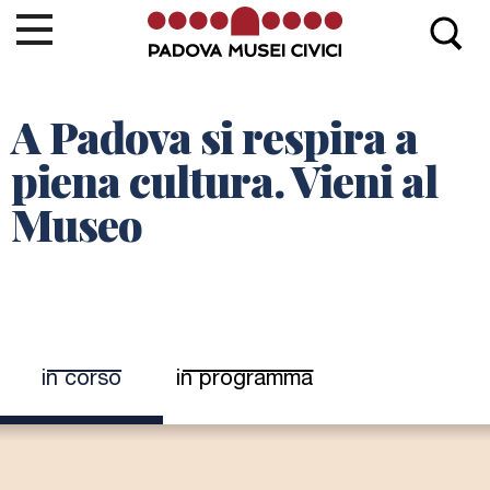
La Cappella di Giotto
A Padova si respira a
Biglietti e Orari
piena cultura. Vieni al
Le Opere
Museo
Info e contatti
Eventi e Mostre
News
MEB
in corso
(scheda attiva)
in programma
La
Cappella degli Scrovegni
fa parte del circuito
Padova Musei Civici
, la rete dei Musei e Biblioteche di
Padova.
Vai al sito Padova Musei Civici