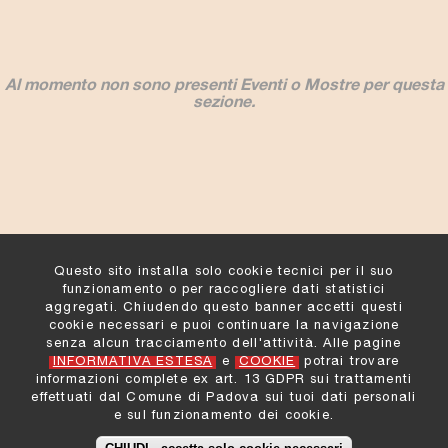
Al momento non sono presenti Eventi o Mostre per questa
sezione.
Questo sito installa solo cookie tecnici per il suo
funzionamento o per raccogliere dati statistici
aggregati. Chiudendo questo banner accetti questi
Comune di Padova
:
cookie necessari e puoi continuare la navigazione
Settore Cultura, Turismo, Musei e Biblioteche
senza alcun tracciamento dell'attività. Alle pagine
Informazioni e Contatti
INFORMATIVA ESTESA
e
COOKIE
potrai trovare
Privacy
informazioni complete ex art. 13 GDPR sui trattamenti
Cookies
effettuati dal Comune di Padova sui tuoi dati personali
Note legali
e sul funzionamento dei cookie.
Credit