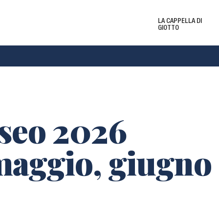
LA CAPPELLA DI
GIOTTO
Biglietti e Orari
Le 
Eventi e Mostre
New
seo 2026
maggio, giugno
del
i