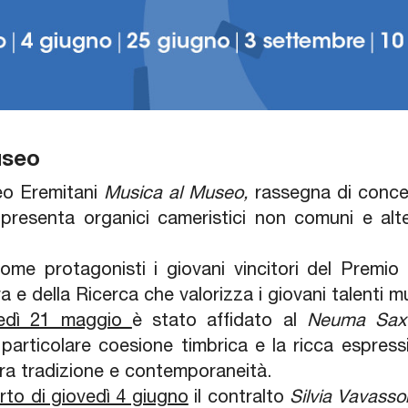
useo
seo Eremitani
Musica al Museo,
rassegna di concert
 presenta organici cameristici non comuni e al
me protagonisti i giovani vincitori del Premio 
a e della Ricerca che valorizza i giovani talenti m
ovedì 21 maggio
è stato affidato al
Neuma Sax 
o particolare coesione timbrica e la ricca espres
tra tradizione e contemporaneità.
to di giovedì 4 giugno
il contralto
Silvia Vavassor