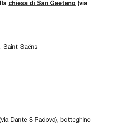
lla
chiesa di San Gaetano
(via
C. Saint-Saëns
hi (via Dante 8 Padova), botteghino