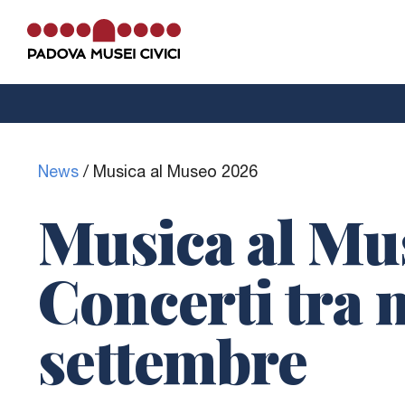
La Cappella di Giotto
News
/
Musica al Museo 2026
Info e contatti
Musica al Mu
Concerti tra 
MEB
La
Cappella degli Scrovegni
fa parte 
settembre
circuito
Padova Musei Civici
, la rete de
Musei e Biblioteche di Padova.
Vai al sito Padova Musei Civici