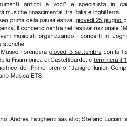
trumenti antichi e voci” e specialista in ca
musiche rinascimentali tra Italia e Inghilterra.
seo prima della pausa estiva,
giovedì 25 giugno
c
cenza. Il concerto rientra nel festival nazionale "
vani musicisti organizzando i concerti in luogh
re storiche.
l Museo riprenderà
giovedì 3 settembre
con la fi
ella Fisarmonica di Castelfidardo, e
terminerà il
incitrice del Primo premio “Janigro Iunior Compe
iano Musica ETS.
ano; Andrea Fatighenti sax alto; Stefano Luciani 