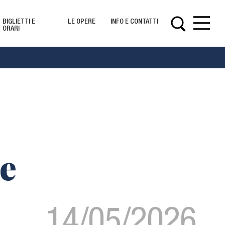
BIGLIETTI E
LE OPERE
INFO E CONTATTI
ORARI
Opere
s
 e