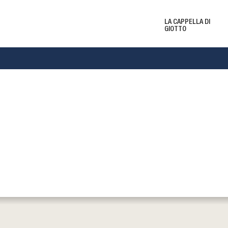
LA CAPPELLA DI
GIOTTO
Biglietti e Orari
Le 
Eventi e Mostre
New
del
i