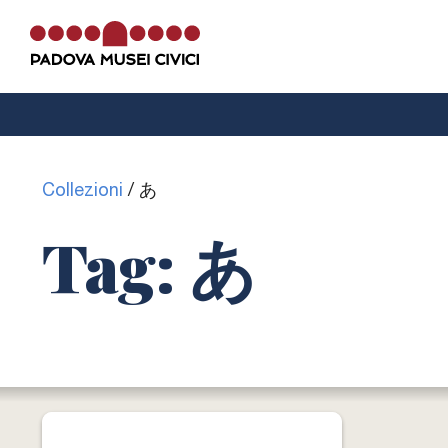
La Cappella di Giotto
Collezioni
/
あ
Info e contatti
Tag: あ
MEB
La
Cappella degli Scrovegni
fa parte 
circuito
Padova Musei Civici
, la rete de
Musei e Biblioteche di Padova.
Vai al sito Padova Musei Civici