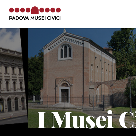
La Cappella di Giotto
Info e contatti
MEB
I Musei C
La
Cappella degli Scrovegni
fa parte 
circuito
Padova Musei Civici
, la rete de
Musei e Biblioteche di Padova.
Vai al sito Padova Musei Civici