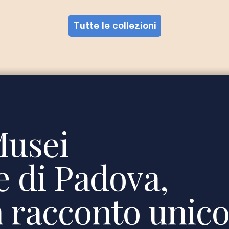
Tutte le collezioni
Musei
he di Padova,
 racconto unico