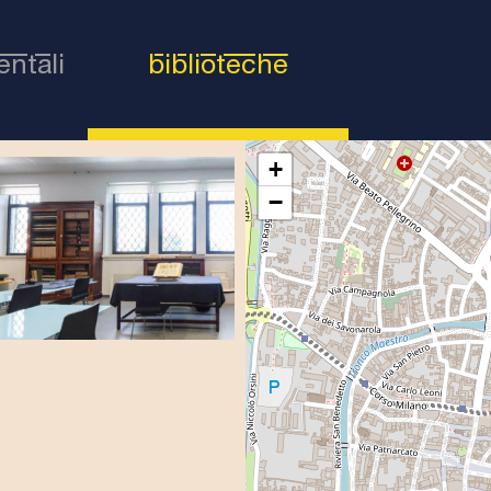
ntali
biblioteche
(scheda attiva)
+
−