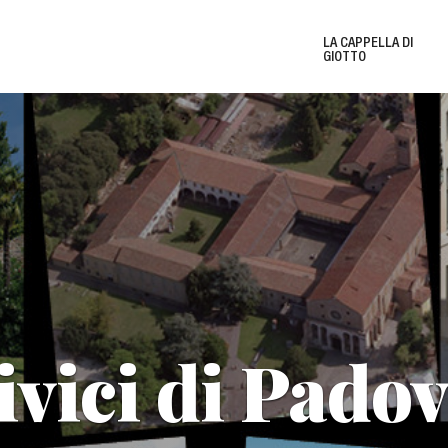
LA CAPPELLA DI
GIOTTO
Biglietti e Orari
Le 
Eventi e Mostre
New
ivici di Pado
del
i