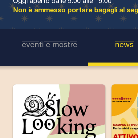
Oggi aperto dalle 9.00 alle 19.00
Non è ammesso portare bagagli al seg
eventi e mostre
news